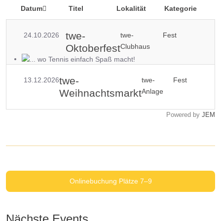
Datum
Titel
Lokalität
Kategorie
twe-
24.10.2026
twe-
Fest
Oktoberfest
Clubhaus
... wo Tennis einfach Spaß macht!
twe-
13.12.2026
twe-
Fest
Weihnachtsmarkt
Anlage
Powered by
JEM
Onlinebuchung Plätze 7–9
Nächste Events