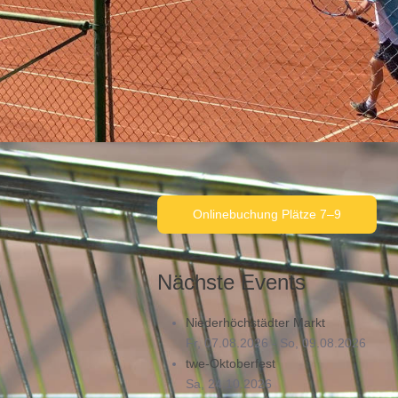
Onlinebuchung Plätze 7–9
Nächste Events
 fast 100
Niederhöchstädter Markt
Fr, 07.08.2026
- So, 09.08.2026
 und im
twe-Oktoberfest
 der an Nummer
Sa, 24.10.2026
m