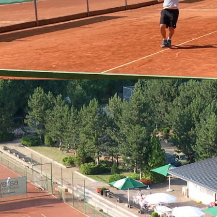
sowie viel Lob von den Teilnehmern. Sehr gut angenommen wurde auch
oud, Weißkirchen kam super an. Auch die Abziehkinder, Filippa, Melin
 Spiele verliefen allesamt sehr fair, was sich auch darin zeigte, dass 
esterbach Open für die Herren an - Einzel und Doppelkonkurrenzen.
 twe (links) mit seinem Gegner Tino Neidhard.