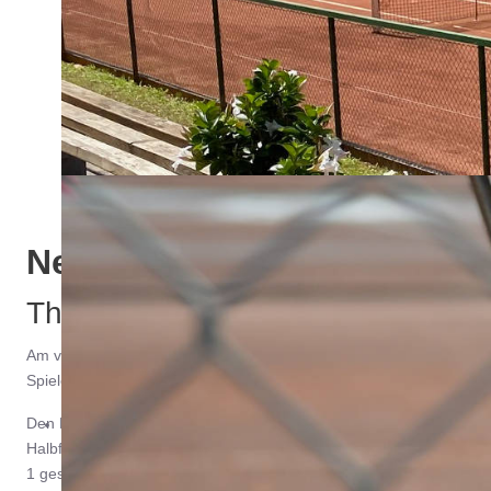
... wo Tennis einfach Spaß macht!
News
Thomas Graby nutzt Heimvorteil
Am vergangenen Wochenende stand bei twe die 12. Auflage des LK
Spielerinnen und Spieler an, darunter auch 15 Teilnehmer vom eig
Den Heimvorteil bei den Damen 50 konnte Britta Wächtershäuser 
Halbfinale von der verletzungsbedingten Aufgabe ihrer Vereinskolle
1 gesetzten Sigrid Jakobi vom TC Ober-Eschbach mit 3:6 und 4:6 g