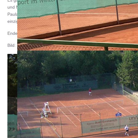
Es gab teilweise hochklassige und vor allem spannende Matches 
und Massage-Service. Und auch der Bespann-Service von Tennis-Cl
Paula und Moritz waren eine echte Bereicherung für das Turnier. Die
einzigen Match nach dem Schiedsrichter gerufen wurde.
Ende der Sommerferien, vom 1. – 3. September stehen dann die W
Bild: Sicherte sich den Titel bei den Herren 30: Thomas Graby vom
... wo Tennis einfach Spaß macht!