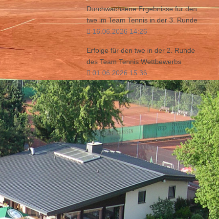
 der Physio-
Durchwachsene Ergebnisse für den
a, Greta,
twe im Team Tennis in der 3. Runde
bei keinem
16.06.2026 14:26
Erfolge für den twe in der 2. Runde
des Team Tennis Wettbewerbs
01.06.2026 15:36