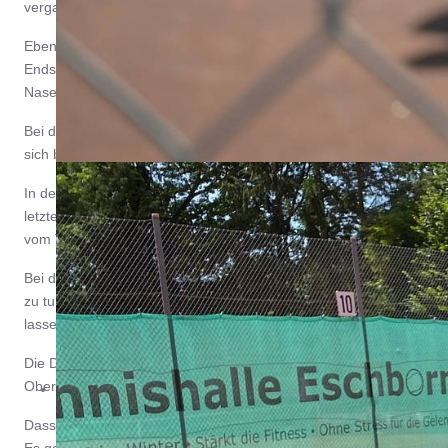
vergangenen Jahr der erste Sieg bei den Westerbach Open.
Ebenfalls ins Finale, bei den Herren 30, kam Thomas Graby. Der
Endspiel mit dem an 2 gesetzten Tino Neidhard von SC 1880 Frank
Nase vorn und gewann nach dem Titel im Doppel im letzten Jahr n
Bei den Herren 40 behauptete sich der Favorit Matthias Kluge aus
sich bei seiner ersten Teilnahme gleich den Siegerbembel sichern.
... wo Tennis einfach Spaß macht!
In der Herren 50 Konkurrenz konnten sich die beiden topplatzierten 
letzten Jahr bei den Herren 50 dominierte, konnte seinen Erfolg w
vom TC Burgholzhausen glatt mit 6:0 und 6:0.
Bei den Herren 60 bekam es der top-gesetzte Gerhard Bekasinski
zu tun. Elsässer hatte im Verlauf des Turniers bereits die Numme
lassen. Bekasinski gewann 6:3 und 6:3.
Die Damen 40 spielten aufgrund der geringen Teilnehmerzahl im M
Oberhand.
Dass Veranstaltungsteam um Sportwartin Carola Kroner sowie Volke