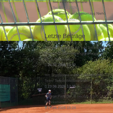
twe-Weihnachtsmarkt
So, 13.12.2026
e bekam es im
twe beim Faschingsumzug Niehö
5 und 6:3 die
Sa, 06.02.2027
und konnte
Letzte Beiträge
Historischer Erfolg der twe Damen: Die
der bereits im
Damen 65 stürmen ungeschlagen in
Windhorst,
die 1. Regionalliga
24.07.2026 13:32
s Buchschlag
twe-Ergebnisse in der 4. Runde des
ortritt
Team Tennis Wettbewerbs
23.06.2026 17:35
n die
George Paul Elbl ist bei den U10
Bezirksmeister
r zufrieden.
17.06.2026 15:24