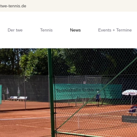
twe-tennis.de
Der twe
Tennis
News
Events + Termine