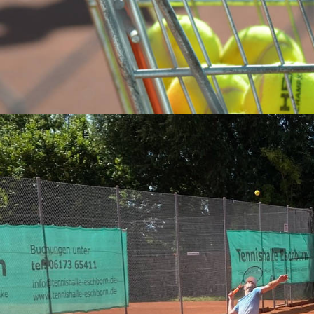
 an Nummer 1 gesetzte Spieler aus der Verbandsligamannschaft des tw
furt zu tun. In einem spannenden Match hatte Thomas am Ende mit 7:
un seinen ersten Siegerbembel im Einzel.
 Heftrich mit 6:2 und 6:0 klar gegen Matthias Sauer vom TC Schöneck 
Spieler für das Endspiel qualifizieren. Eric Herrmann aus Mainflingen, 
iederholen. Im Finale gewann er gegen die Nummer 2 der Setzliste, Alf 
 aus Neu-Isenburg im Finale mit dem Außenseiter Thomas Elsässer au
r 2 und 3 bezwungen, musste dann aber im Endspiel dem Favoriten den V
odus „jeder gegen jeden“. Am Ende behielt Aline Großmann aus Idstei
r Lösche, Steffi Rosenow, Marco Klein und Jörg Agartz zeigte sich seh