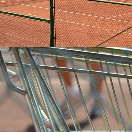
 und gewinnt die Westerbach Open
-Turniers „Westerbach Open“ an. In insgesamt 6 Konkurrenzen traten
enen Verein.
nutzen, die in den ersten beiden Runden starke Gegnerinnen bezwang
gin Silke Agartz profitierte. Im Finale musste sie sich dann allerdings
eschlagen geben. Für Sigrid Jakobi war es nach der Finalniederlage i